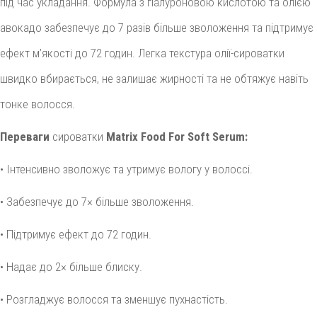
під час укладання. Формула з гіалуроновою кислотою та олією
авокадо забезпечує до 7 разів більше зволоження та підтримує
ефект м’якості до 72 годин. Легка текстура олії-сироватки
швидко вбирається, не залишає жирності та не обтяжує навіть
тонке волосся.
Переваги
сироватки
Matrix Food For Soft Serum:
• Інтенсивно зволожує та утримує вологу у волоссі.
• Забезпечує до 7× більше зволоження.
• Підтримує ефект до 72 годин.
• Надає до 2× більше блиску.
• Розгладжує волосся та зменшує пухнастість.