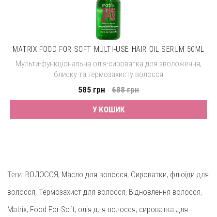
MATRIX FOOD FOR SOFT MULTI‑USE HAIR OIL SERUM 50ML
Мульти-функціональна олія-сироватка для зволоження,
блиску та термозахисту волосся
585 грн
688 грн
У КОШИК
Теги:
ВОЛОССЯ
,
Масло для волосся
,
Сироватки
,
флюїди для
волосся
,
Термозахист для волосся
,
Відновлення волосся
,
Matrix
,
Food For Soft
,
олія для волосся
,
сироватка для