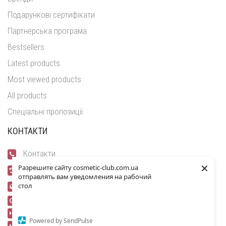
Подарункові сертифікати
Партнерська програма
Bestsellers
Latest products
Most viewed products
All products
Спеціальні пропозиції
КОНТАКТИ
Контакти
×
Разрешите сайту cosmetic-club.com.ua
Повернення
отправлять вам уведомления на рабочий
Мапа сайту
стол
Графік роботи
Пн-Пт 9:00 - 19:00
Powered by SendPulse
Сб-Нд 10:00 - 16:00