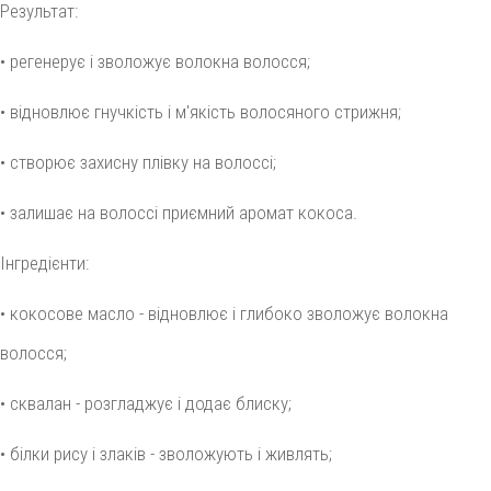
Результат:
• регенерує і зволожує волокна волосся;
• відновлює гнучкість і м'якість волосяного стрижня;
• створює захисну плівку на волоссі;
• залишає на волоссі приємний аромат кокоса.
Інгредієнти:
• кокосове масло - відновлює і глибоко зволожує волокна
волосся;
• сквалан - розгладжує і додає блиску;
• білки рису і злаків - зволожують і живлять;