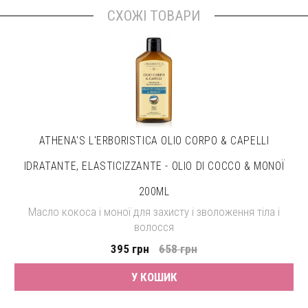
СХОЖІ ТОВАРИ
ATHENA'S L'ERBORISTICA OLIO CORPO & CAPELLI
IDRATANTE, ELASTICIZZANTE - OLIO DI COCCO & MONOЇ
200ML
Масло кокоса і моної для захисту і зволоження тіла і
волосся
395 грн
658 грн
У КОШИК