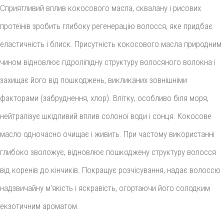
Сприятливий вплив кокосового масла, сквалану і рисових
протеїнів зробить глибоку регенерацію волосся, яке придбає
еластичність і блиск. Присутність кокосового масла природним
чином відновлює гідроліпідну структуру волосяного волокна і
захищає його від пошкоджень, викликаних зовнішніми
факторами (забруднення, хлор). Влітку, особливо біля моря,
нейтралізує шкідливий вплив солоної води і сонця. Кокосове
масло одночасно очищає і живить. При частому використанні
глибоко зволожує, відновлює пошкоджену структуру волосся
від коренів до кінчиків. Покращує розчісування, надає волоссю
надзвичайну м'якість і яскравість, огортаючи його солодким
екзотичним ароматом.