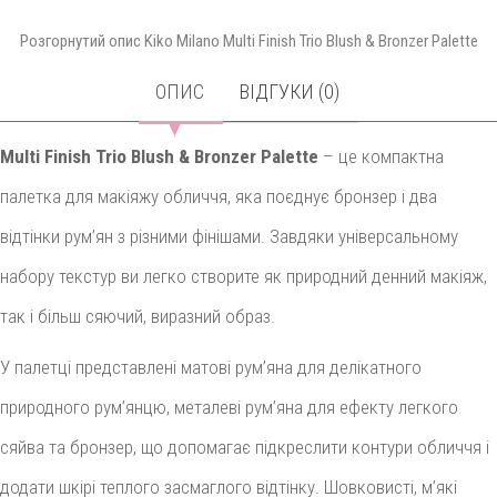
Розгорнутий опис Kiko Milano Multi Finish Trio Blush & Bronzer Palette
ОПИС
ВІДГУКИ (0)
Multi Finish Trio Blush & Bronzer Palette
– це компактна
палетка для макіяжу обличчя, яка поєднує бронзер і два
відтінки рум’ян з різними фінішами. Завдяки універсальному
набору текстур ви легко створите як природний денний макіяж,
так і більш сяючий, виразний образ.
У палетці представлені матові рум’яна для делікатного
природного рум’янцю, металеві рум’яна для ефекту легкого
сяйва та бронзер, що допомагає підкреслити контури обличчя і
додати шкірі теплого засмаглого відтінку. Шовковисті, м’які