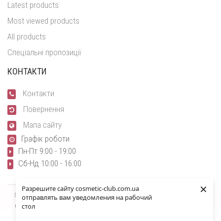
Latest products
Most viewed products
All products
Спеціальні пропозиції
КОНТАКТИ
Контакти
Повернення
Мапа сайту
Графік роботи
Пн-Пт 9:00 - 19:00
Сб-Нд 10:00 - 16:00
×
Разрешите сайту cosmetic-club.com.ua
cosmetic-club.com.ua
отправлять вам уведомления на рабочий
стол
Cosmetic-Club - інтернет-магазин косметики © 2026