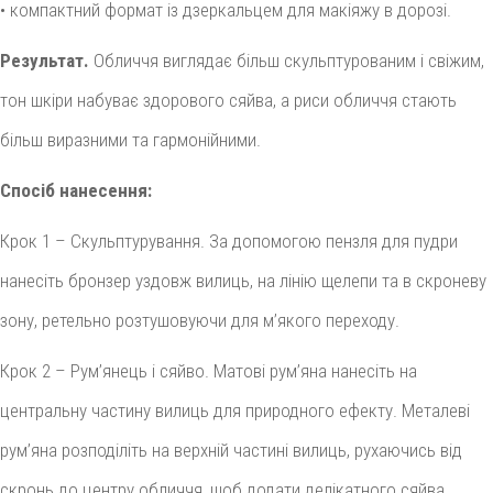
• компактний формат із дзеркальцем для макіяжу в дорозі.
Результат.
Обличчя виглядає більш скульптурованим і свіжим,
тон шкіри набуває здорового сяйва, а риси обличчя стають
більш виразними та гармонійними.
Спосіб нанесення:
Крок 1 – Скульптурування. За допомогою пензля для пудри
нанесіть бронзер уздовж вилиць, на лінію щелепи та в скроневу
зону, ретельно розтушовуючи для м’якого переходу.
Крок 2 – Рум’янець і сяйво. Матові рум’яна нанесіть на
центральну частину вилиць для природного ефекту. Металеві
рум’яна розподіліть на верхній частині вилиць, рухаючись від
скронь до центру обличчя, щоб додати делікатного сяйва.