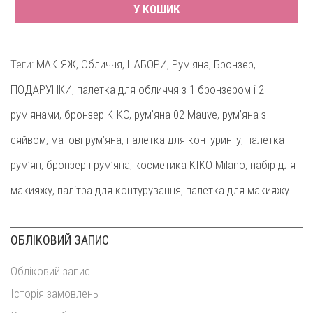
У КОШИК
Теги:
МАКІЯЖ
,
Обличчя
,
НАБОРИ
,
Рум'яна
,
Бронзер
,
ПОДАРУНКИ
,
палетка для обличчя з 1 бронзером і 2
рум'янами
,
бронзер KIKO
,
рум’яна 02 Mauve
,
рум’яна з
сяйвом
,
матові рум’яна
,
палетка для контурингу
,
палетка
рум’ян
,
бронзер і рум’яна
,
косметика KIKO Milano
,
набір для
макияжу
,
палітра для контурування
,
палетка для макияжу
ОБЛІКОВИЙ ЗАПИС
Обліковий запис
Історія замовлень