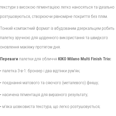
текстури з високою пігментацією легко наносяться та ідеально
розтушовуються, створюючи рівномірне покриття без плям.
Тонкий компактний формат із вбудованим дзеркальцем робить
палетку зручною для щоденного використання та швидкого
оновлення макіяжу протягом дня.
Переваги
палетки для обличчя
KIKO Milano Multi Finish Trio:
• палетка 3-в-1: бронзер і два відтінки рум’ян;
• поєднання матового та сяючого (металевого) фінішу;
• насичена пігментація для виразного результату;
• м’яка шовковиста текстура, що легко розтушовується;