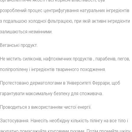
розроблений процес центрифугування натуральних інгредієнтів
з подальшою холодної фільтрацією, при якій активні інгредієнти
залишаються незмінними.
Веганські продукт.
Не містить силіконів, нафтохімічних продуктів , парабенів, пегов,
поліпропілену і інгредієнтів тваринного походження.
Протестовано дерматологами в Університеті Феррари, щоб
гарантувати максимальну безпеку для споживача.
Проводиться з використанням чистої енергії.
Застосування. Нанесіть необхідну кількість пілінгу на все тіло і
акуратно помасажуйте круговими рухами. Потім промийте шкіру