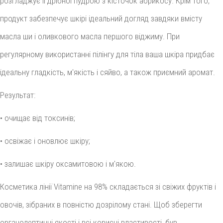
розгладжує її дрібної пудрою з кісточок абрикосу. Крім того,
продукт забезпечує шкірі ідеальний догляд завдяки вмісту
масла ши і оливкового масла першого віджиму. При
регулярному використанні пілінгу для тіла ваша шкіра придбає
ідеальну гладкість, м'якість і сяйво, а також приємний аромат.
Результат:
• очищає від токсинів;
• освіжає і оновлює шкіру;
• залишає шкіру оксамитовою і м'якою.
Косметика лінії Vitamine на 98% складається зі свіжих фруктів і
овочів, зібраних в повністю дозрілому стані. Щоб зберегти
органолептичні якості і всі корисні властивості, був