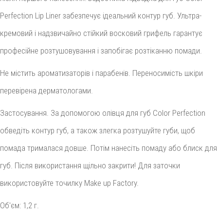
Perfection Lip Liner забезпечує ідеальний контур губ. Ультра-
кремовий і надзвичайно стійкий восковий грифель гарантує
професійне розтушовування і запобігає розтіканню помади.
Не містить ароматизаторів і парабенів. Переносимість шкіри
перевірена дерматологами.
Застосування. За допомогою олівця для губ Color Perfection
обведіть контур губ, а також злегка розтушуйте губи, щоб
помада трималася довше. Потім нанесіть помаду або блиск для
губ. Після використання щільно закрити! Для заточки
використовуйте точилку Make up Factory.
Об'єм: 1,2 г.