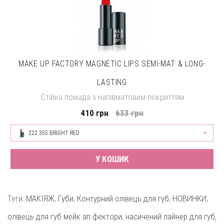
MAKE UP FACTORY MAGNETIC LIPS SEMI-MAT & LONG-
LASTING
Стійка помада з напівматовим покриттям
410 грн
633 грн
222.355 BRIGHT RED
У КОШИК
Теги:
МАКІЯЖ
,
Губи
,
Контурний олівець для губ
,
НОВИНКИ
,
олівець для губ мейк ап фектори
,
насичений лайнер для губ
,