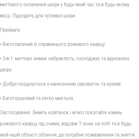
миттєвого оновлення шкіри у будь-який час та в будь-якому
місці. Підходить для чутливої ​​шкіри.
Переваги:
• Виготовлений із справжнього рожевого кварцу.
• 3-в-1: миттєво знімає набряклість, охолоджує та відновлює
шкіру.
• Добре поєднується з нанесенням сироваток та кремів.
• Багаторазовий та легко миється.
Застосування. Зніміть ковпачок і м'яко покатайте камінь
рожевого кварцу під очима, вздовж Т-зони, на лобі та в будь-
якій іншій області обличчя, де потрібне пожвавлення та зняття