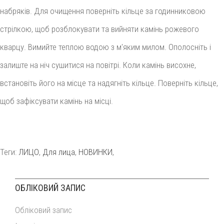
набряків. Для очищення поверніть кільце за годинниковою
стрілкою, щоб розблокувати та вийняти камінь рожевого
кварцу. Вимийте теплою водою з м'яким милом. Ополосніть і
залиште на ніч сушитися на повітрі. Коли камінь висохне,
встановіть його на місце та надягніть кільце. Поверніть кільце,
щоб зафіксувати камінь на місці.
Теги:
ЛИЦО
,
Для лица
,
НОВИНКИ
,
ОБЛІКОВИЙ ЗАПИС
Обліковий запис