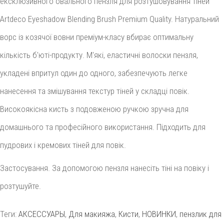
ексклюзивного овального пензля для розтушовування тіней
Artdeco Eyeshadow Blending Brush Premium Quality. Натуральний
ворс із козячої вовни преміум-класу вбирає оптимальну
кількість б'юті-продукту. М'які, еластичні волоски пензля,
укладені впритул один до одного, забезпечують легке
нанесення та змішування текстур тіней у складці повік.
Високоякісна кисть з подовженою ручкою зручна для
домашнього та професійного використання. Підходить для
пудрових і кремових тіней для повік.
Застосування. За допомогою пензля нанесіть тіні на повіку і
розтушуйте.
Теги:
АКСЕССУАРЫ
,
Для макияжа
,
Кисти
,
НОВИНКИ
,
пензлик для