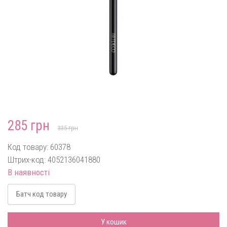
285 грн
335 грн
Код товару: 60378
Штрих-код: 4052136041880
В наявності
Батч код товару
У кошик